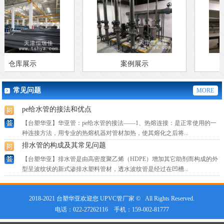
UPVC工业管道操作工艺
【台塑华亚】UPVC工业管道操作工艺:工艺流程：安装准备→预制加工→
干管安装→立管安装→支管安装→卡件固定→封口堵洞→→闭...
华亚塑胶管材中涉及的压力值
在设计、使用管材时，我们会遇到几种压力，很多工地人员对这些压力分
不清楚，现对台塑华亚管材所涉及的几种压力概念进行介绍： ...
仓库展示
案例展示
PP-R管道试压方法和特点
【台塑华亚】华亚管：1、管道安装结束前必须进行水压试验，以确认其熔
常见问题
MORE
接状态是否良好，消除隐患。 2、水压试验应在热熔连接24...
pe给水管的接法和优点
【台塑华亚】华亚管：pe给水管的接法——1、热熔连接：是正常使用的一
种连接方法，用专业的热熔机器对管材加热，使其熔化之后将...
排水管的构成及其常见问题
【台塑华亚】排水管是由高密度聚乙烯（HDPE）增加其它助剂而构成的外
型呈波纹状的新式渗排水塑料管材，透水波纹管是经过在凹槽...
接头漏水解决方法和ppr选购技巧
【台塑华亚】接头漏水解决方法——PPR管的接口采用热熔技术，管子之间
2018-2021 台塑华亚欢迎您 UPVC管厂家 © All Rights Reserved.
完全融合到了一起，所以一旦安装打压测试通过，不会再漏水...
电话：
022-27262116
手机：
159-002-81777
选购ppr管要注意的点及其性能因素