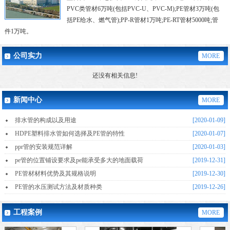
PVC类管材6万吨(包括PVC-U、PVC-M);PE管材3万吨(包
括PE给水、燃气管);PP-R管材1万吨;PE-RT管材5000吨;管
件1万吨。

2008年公司实验室被评为“国家级实验室”，使公司技术与检测实力又上升了一个
新的台阶。目前公司已经成为国内塑胶管材、管件最为齐全的专业化工厂之
公司实力
MORE
还没有相关信息!
新闻中心
MORE
排水管的构成以及用途
[2020-01-09]
HDPE塑料排水管如何选择及PE管的特性
[2020-01-07]
ppr管的安装规范详解
[2020-01-03]
pe管的位置铺设要求及pe能承受多大的地面载荷
[2019-12-31]
PE管材材料优势及其规格说明
[2019-12-30]
PE管的水压测试方法及材质种类
[2019-12-26]
工程案例
MORE