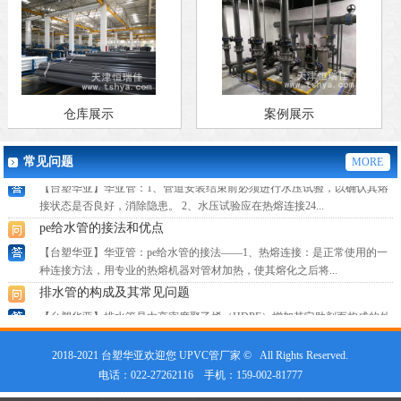
UPVC工业管道操作工艺
【台塑华亚】UPVC工业管道操作工艺:工艺流程：安装准备→预制加工→
干管安装→立管安装→支管安装→卡件固定→封口堵洞→→闭...
华亚塑胶管材中涉及的压力值
在设计、使用管材时，我们会遇到几种压力，很多工地人员对这些压力分
仓库展示
案例展示
不清楚，现对台塑华亚管材所涉及的几种压力概念进行介绍： ...
PP-R管道试压方法和特点
常见问题
MORE
【台塑华亚】华亚管：1、管道安装结束前必须进行水压试验，以确认其熔
接状态是否良好，消除隐患。 2、水压试验应在热熔连接24...
pe给水管的接法和优点
【台塑华亚】华亚管：pe给水管的接法——1、热熔连接：是正常使用的一
种连接方法，用专业的热熔机器对管材加热，使其熔化之后将...
排水管的构成及其常见问题
【台塑华亚】排水管是由高密度聚乙烯（HDPE）增加其它助剂而构成的外
型呈波纹状的新式渗排水塑料管材，透水波纹管是经过在凹槽...
接头漏水解决方法和ppr选购技巧
2018-2021 台塑华亚欢迎您 UPVC管厂家 © All Rights Reserved.
【台塑华亚】接头漏水解决方法——PPR管的接口采用热熔技术，管子之间
电话：
022-27262116
手机：
159-002-81777
完全融合到了一起，所以一旦安装打压测试通过，不会再漏水...