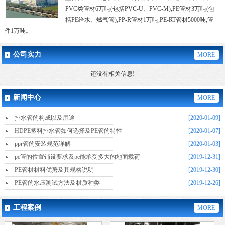
PVC类管材6万吨(包括PVC-U、PVC-M);PE管材3万吨(包
括PE给水、燃气管);PP-R管材1万吨;PE-RT管材5000吨;管
件1万吨。

2008年公司实验室被评为“国家级实验室”，使公司技术与检测实力又上升了一个
新的台阶。目前公司已经成为国内塑胶管材、管件最为齐全的专业化工厂之
公司实力
MORE
还没有相关信息!
新闻中心
MORE
排水管的构成以及用途
[2020-01-09]
HDPE塑料排水管如何选择及PE管的特性
[2020-01-07]
ppr管的安装规范详解
[2020-01-03]
pe管的位置铺设要求及pe能承受多大的地面载荷
[2019-12-31]
PE管材材料优势及其规格说明
[2019-12-30]
PE管的水压测试方法及材质种类
[2019-12-26]
工程案例
MORE